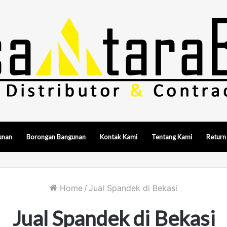
unan
Borongan Bangunan
Kontak Kami
Tentang Kami
Return
Home
/
Jual Spandek di Bekasi
Jual Spandek di Bekasi