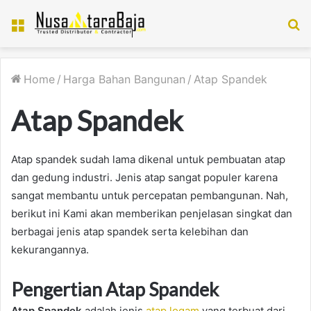
Menu
S
fo
Home
/
Harga Bahan Bangunan
/
Atap Spandek
Atap Spandek
Atap spandek sudah lama dikenal untuk pembuatan atap
dan gedung industri. Jenis atap sangat populer karena
sangat membantu untuk percepatan pembangunan. Nah,
berikut ini Kami akan memberikan penjelasan singkat dan
berbagai jenis atap spandek serta kelebihan dan
kekurangannya.
Pengertian Atap Spandek
Atap Spandek
adalah jenis
atap logam
yang terbuat dari