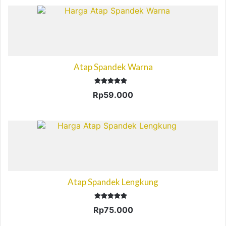
Atap Spandek Warna
Dinilai
Rp
59.000
5.00
dari 5
Atap Spandek Lengkung
Dinilai
Rp
75.000
5.00
dari 5