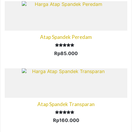
Atap Spandek Peredam
Dinilai
Rp
85.000
5.00
dari 5
Atap Spandek Transparan
Dinilai
Rp
160.000
5.00
dari 5