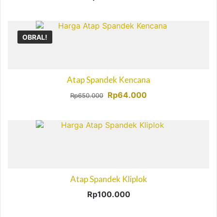
OBRAL!
Atap Spandek Kencana
Harga
Harga
Rp
64.000
Rp
650.000
aslinya
saat
adalah:
ini
Rp650.000.
adalah:
Rp64.000.
Atap Spandek Kliplok
Rp
100.000