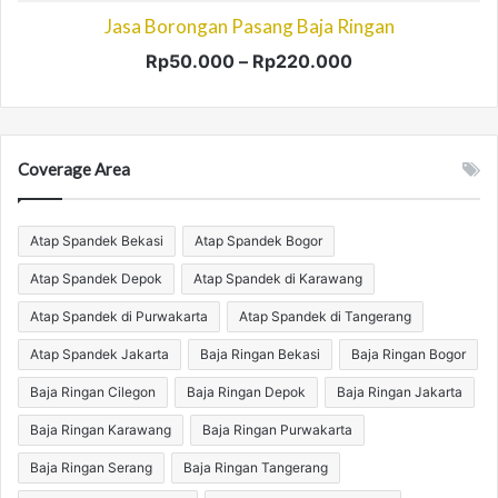
Jasa Borongan Pasang Baja Ringan
Rentang
Rp
50.000
–
Rp
220.000
harga:
Produk
Rp50.000
ini
hingga
memiliki
Rp220.000
beberapa
Coverage Area
varian.
Pilihan
ini
Atap Spandek Bekasi
Atap Spandek Bogor
dapat
Atap Spandek Depok
Atap Spandek di Karawang
diambil
di
Atap Spandek di Purwakarta
Atap Spandek di Tangerang
halaman
produk
Atap Spandek Jakarta
Baja Ringan Bekasi
Baja Ringan Bogor
Baja Ringan Cilegon
Baja Ringan Depok
Baja Ringan Jakarta
Baja Ringan Karawang
Baja Ringan Purwakarta
Baja Ringan Serang
Baja Ringan Tangerang